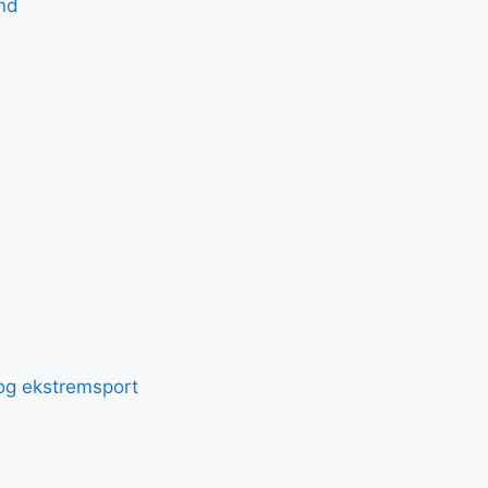
nd
t og ekstremsport