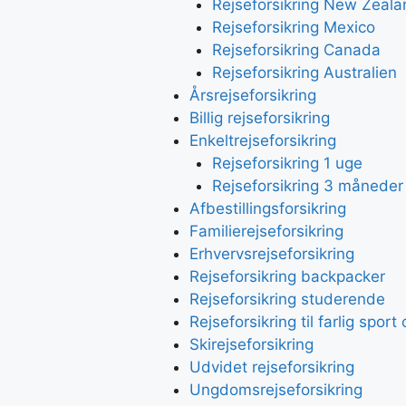
Rejseforsikring New Zeala
Rejseforsikring Mexico
Rejseforsikring Canada
Rejseforsikring Australien
Årsrejseforsikring
Billig rejseforsikring
Enkeltrejseforsikring
Rejseforsikring 1 uge
Rejseforsikring 3 måneder
Afbestillingsforsikring
Familierejseforsikring
Erhvervsrejseforsikring
Rejseforsikring backpacker
Rejseforsikring studerende
Rejseforsikring til farlig spor
Skirejseforsikring
Udvidet rejseforsikring
Ungdomsrejseforsikring