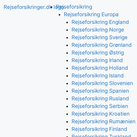
Rejseforsikring
Rejseforsikring Europa
Rejseforsikring England
Rejseforsikring Norge
Rejseforsikring Sverige
Rejseforsikring Grønland
Rejseforsikring Østrig
Rejseforsikring Irland
Rejseforsikring Holland
Rejseforsikring Island
Rejseforsikring Slovenien
Rejseforsikring Spanien
Rejseforsikring Rusland
Rejseforsikring Serbien
Rejseforsikring Kroatien
Rejseforsikring Rumænien
Rejseforsikring Finland
Rejseforsikring Tyskland