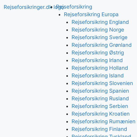
Rejseforsikring
Rejseforsikring Europa
Rejseforsikring England
Rejseforsikring Norge
Rejseforsikring Sverige
Rejseforsikring Grønland
Rejseforsikring Østrig
Rejseforsikring Irland
Rejseforsikring Holland
Rejseforsikring Island
Rejseforsikring Slovenien
Rejseforsikring Spanien
Rejseforsikring Rusland
Rejseforsikring Serbien
Rejseforsikring Kroatien
Rejseforsikring Rumænien
Rejseforsikring Finland
Rejseforsikring Tyskland