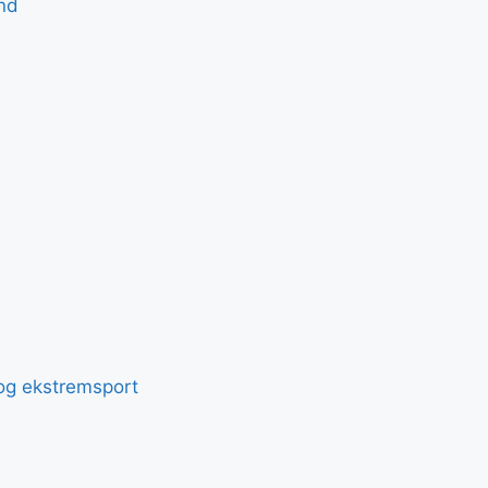
nd
t og ekstremsport