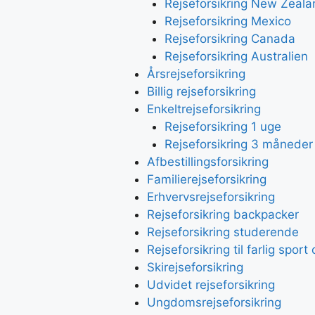
Rejseforsikring New Zeala
Rejseforsikring Mexico
Rejseforsikring Canada
Rejseforsikring Australien
Årsrejseforsikring
Billig rejseforsikring
Enkeltrejseforsikring
Rejseforsikring 1 uge
Rejseforsikring 3 måneder
Afbestillingsforsikring
Familierejseforsikring
Erhvervsrejseforsikring
Rejseforsikring backpacker
Rejseforsikring studerende
Rejseforsikring til farlig spor
Skirejseforsikring
Udvidet rejseforsikring
Ungdomsrejseforsikring