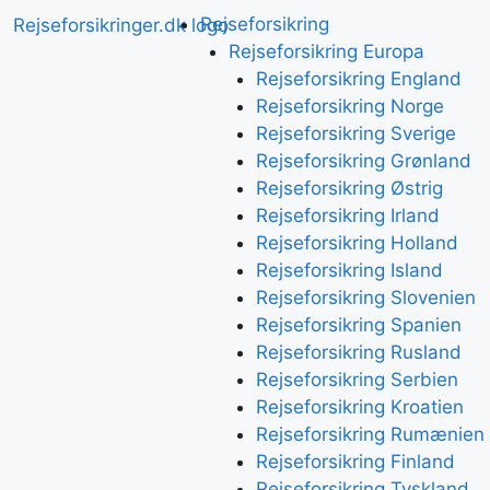
Rejseforsikring
Rejseforsikring Europa
Rejseforsikring England
Rejseforsikring Norge
Rejseforsikring Sverige
Rejseforsikring Grønland
Rejseforsikring Østrig
Rejseforsikring Irland
Rejseforsikring Holland
Rejseforsikring Island
Rejseforsikring Slovenien
Rejseforsikring Spanien
Rejseforsikring Rusland
Rejseforsikring Serbien
Rejseforsikring Kroatien
Rejseforsikring Rumænien
Rejseforsikring Finland
Rejseforsikring Tyskland