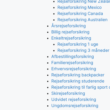
Rejseforsikring New Zeala
Rejseforsikring Mexico
Rejseforsikring Canada
Rejseforsikring Australien
Årsrejseforsikring
Billig rejseforsikring
Enkeltrejseforsikring
Rejseforsikring 1 uge
Rejseforsikring 3 måneder
Afbestillingsforsikring
Familierejseforsikring
Erhvervsrejseforsikring
Rejseforsikring backpacker
Rejseforsikring studerende
Rejseforsikring til farlig spor
Skirejseforsikring
Udvidet rejseforsikring
Ungdomsrejseforsikring