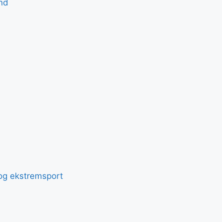
nd
t og ekstremsport